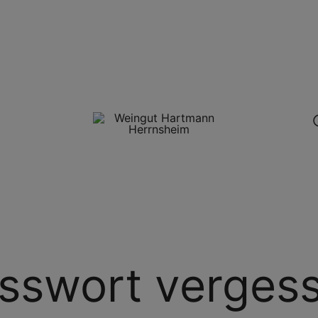
Internet Shop des
Weingut Hartmann
Weinguts Hartmann
Herrnsheim
sswort verges