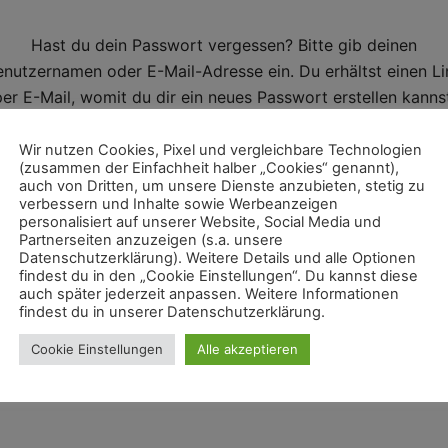
Hast du dein Passwort vergessen? Bitte gib deinen
enutzernamen oder E-Mail-Adresse ein. Du erhältst einen Li
per E-Mail, womit du dir ein neues Passwort erstellen kannst
Wir nutzen Cookies, Pixel und vergleichbare Technologien
Erforderlic
Benutzername oder E-Mail-Adresse
*
(zusammen der Einfachheit halber „Cookies“ genannt),
auch von Dritten, um unsere Dienste anzubieten, stetig zu
verbessern und Inhalte sowie Werbeanzeigen
personalisiert auf unserer Website, Social Media und
Partnerseiten anzuzeigen (s.a. unsere
Datenschutzerklärung). Weitere Details und alle Optionen
findest du in den „Cookie Einstellungen“. Du kannst diese
auch später jederzeit anpassen. Weitere Informationen
PASSWORT ZURÜCKSETZEN
findest du in unserer Datenschutzerklärung.
Cookie Einstellungen
Alle akzeptieren