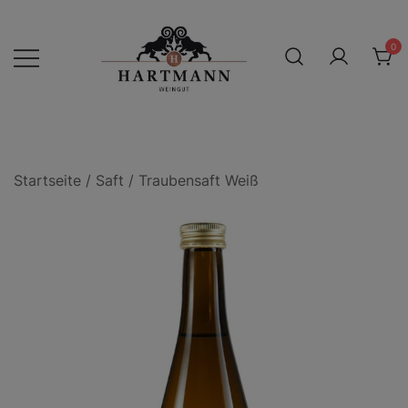
Skip
to
0
content
Internet Shop des
Weingut Hartmann
Weinguts Hartmann
Herrnsheim
Startseite
/
Saft
/ Traubensaft Weiß